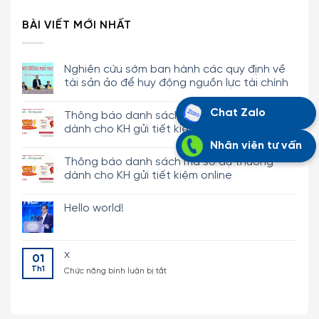
BÀI VIẾT MỚI NHẤT
Nghiên cứu sớm ban hành các quy định về
tài sản ảo để huy động nguồn lực tài chính
Không
có
Chat Zalo
Thông báo danh sách mã số dự thưởng
bình
luận
dành cho KH gửi tiết kiệm
ở
Nghiên
Không
Nhân viên tư vấn
cứu
có
Thông báo danh sách mã số dự thưởng
sớm
bình
ban
luận
dành cho KH gửi tiết kiệm online
hành
ở
các
Thông
Không
quy
báo
có
Hello world!
định
danh
bình
về
sách
luận
Không
tài
mã
ở
có
sản
số
Thông
bình
ảo
dự
báo
luận
x
để
thưởng
danh
01
ở
huy
dành
sách
Hello
Th1
ở
Chức năng bình luận bị tắt
động
cho
mã
world!
nguồn
KH
số
x
lực
gửi
dự
tài
tiết
thưởng
chính
kiệm
dành
cho